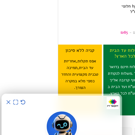
22M , דיו למדפסת hp חלופי
ם -
85
₪
וח עד הבית
קניה ללא סיכון
כל הארץ!
אפס תקלות,אחריות
וח חינם בדואר
עד הבית,תמיכה
 .משלוח לנקודת
טכנית מקצועית והחזר
וף קרובה אליך
כספי מלא במקרה
15 ש"ח ועד הבית ב
הצורך.