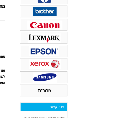
ראש דיו
טונר למדפסת xerox
מחי
טונר למדפסת PANTUM
מתא
אנו 
למו
הארי
איזה
מקצועי, אמין, אדיב,
מקצוענות!לפני שנה קניתי
צור קשר
מחיר סביר מאד, אין חניה
מדפסת HP 9013
אך בעל הבית יוצא מהר