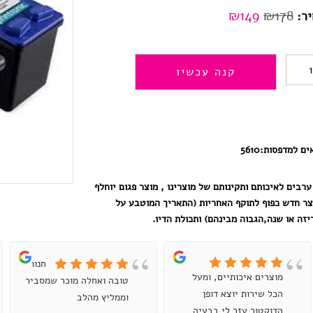
המחיר
המחיר
₪
149
₪
178
ר:
המקורי
הנוכחי
היה:
הוא:
כמות
קנה עכשיו
₪149.
₪178.
של
22+56
HP
ים למדפסות:
5610
למדפסת
ערבים לאיכותם ותקינותם של מוצרינו , מוצר פגום יוחלף
5610
צר חדש כפוף לתוקף האחריות (התאריך המוטבע על
,דיו
זה או שנה,הגבוה מבינהם) ותכולת הדיו.
למדפסת
hp
חנות
מוצרים איכותיים, ומעל
טובה ואחלה מוכר שמסביר
שחור+צבע
הכל שירות יוצא דופן
וממליץ מהלב
הדוקטור עזר לי בבעיה