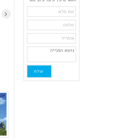
השאר פרטיך וניצור עימך קשר
והשתמשתי בדיו מקורי
עם החבילה לתוך הרכב
בלבד כדי "לשמור על
‹
הממתין בצד. מומלץ
המדפסת",לדאבוני
מאד!!!
התקבלה לאחרונה תקלה
"תקלה במערכת אספקת
הדיו" שתקעה את
Asaf Itzahaki
Gaby Adin
המדפסת. במעבדת HP
11 months ago
11 months ago
ביקשו סכום לא הגיוני
בכלל,פניתי לדוקטור דיו
שאמר שלצערו זאת בעיה
נפוצה במדפסת אלו ואם
ארצה לתקן את הבעיה
אצטרך לקנות ראש הדפסה
חדש בעלי אקספרס בעלות
של 200 ש"ח פלוס משלוח
או שיתקן במקום ב180
ש"ח,הלכתי על האופציה
השניה וקיבלתי אחרי
יומיים מדפסת