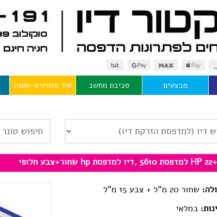
מבצעים
סביבת מחשב
איך מזמינים-תקנון
,דיו למדפסת hp שחור+צבע חלופי
לה:
שחור 20 מ"ל + צבע 15 מ"ל
נות:
במלאי