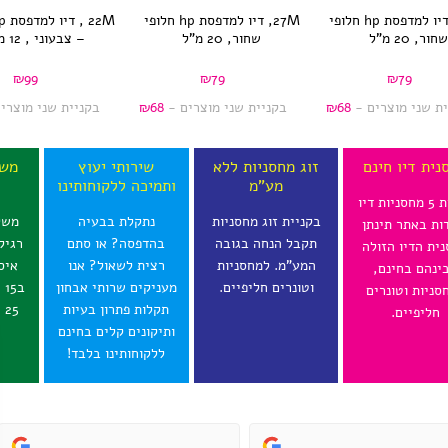
56M , דיו למדפסת hp חלופי
27M, דיו למדפסת hp חלופי
חור, 20 מ”ל
שחור, 20 מ”ל
– צבעוני , 12 מ”ל
₪
99
₪
79
₪
79
ית שני מוצרים -
68
₪
בקניית שני מוצרים -
68
₪
בקניית שני מוצרי
נית דיו חינם
זוג מחסניות ללא
שירותי יעוץ
משל
מע"מ
ותמיכה ללקוחותינו
ל
בקנית 5 מחסניות דיו
בקניית זוג מחסניות
נתקלת בבעיה
משל
ות באתר תינתן
תקבל הנחה בגובה
בהדפסה? או סתם
רגיל
ית הדיו הזולה
המע"מ. למחסניות
רצית לשאול? אנו
איס
ינהם בחינם,
וטונרים חליפיים.
מעניקים שרותי אבחון
ב
סניות וטונרים
תקלות פתרון בעיות
25 ש"ח לכל הארץ.
חליפיים.
ותיקונים קלים בחינם
ללקוחותינו בלבד!