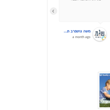
ענה ואמר שיחליף (אפילו
›
ביקש ממני סליחה על
התקלה!!). למחרת הגעתי
ופשוט קיבלתי חדש.ממליץ
ממש בחום!! בסופו של דבר
משה גוטפרב תכנון מקוואות על פי ההלכה
יריב עובדיה
רוצים לקבל מוצר תקין,
4 months ago
a month ago
ואני לא בטוח שבחנות
אחרת הייתי מקבל החלפה
בקלות, אם בכלל...