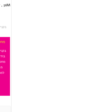
מתפקדת….כל הכבוד !
ש
בקני
מחס
בודד
מחסנ
מב
למח