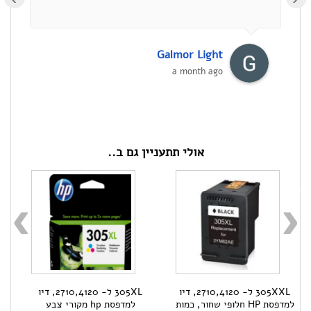
Galmor Light
a month ago
אולי תתעניין גם ב..
305XXL ל- 2710,4120, דיו
305XL ל- 2710,4120, דיו
למדפסת HP חלופי שחור, כמות
למדפסת hp מקורי צבע
למדפ