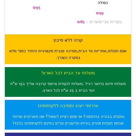
כפולה
₪
95
₪
99
בקניית שני מוצרים -
85
₪
קניה ללא סיכון
אפס תקלות,אחריות עד הבית,תמיכה טכנית מקצועית והחזר כספי מלא
במקרה הצורך.
משלוח עד הבית לכל הארץ!
משלוח חינם בדואר רגיל .משלוח לנקודת איסוף קרובה אליך ב15 ש"ח
ועד הבית ב 25 ש"ח לכל הארץ.
שירותי יעוץ ותמיכה ללקוחותינו
נתקלת בבעיה בהדפסה? או סתם רצית לשאול? אנו מעניקים שרותי
אבחון תקלות פתרון בעיות ותיקונים קלים בחינם ללקוחותינו בלבד!