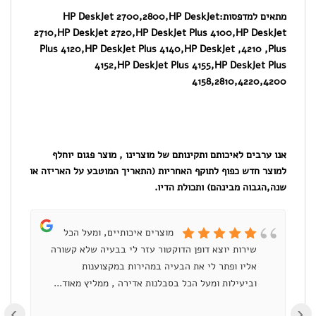
hp
מתאים למדפסות:
HP DeskJet 2700,2800,HP DeskJet
2710,HP DeskJet 2720,HP DeskJet Plus 4100,HP DeskJet
חלופי
Plus 4120,HP DeskJet Plus 4140,HP DeskJet ,4210 ,Plus
צבע
4152,HP DeskJet Plus 4155,HP DeskJet Plus
4158,2810,4220,4200
אנו ערבים לאיכותם ותקינותם של מוצרינו , מוצר פגום יוחלף
למוצר חדש כפוף לתוקף האחריות (התאריך המוטבע על האריזה או
שנה,הגבוה מבינהם) ותכולת הדיו.
מוצרים איכותיים, ומעל הכל
שירות יוצא דופן הדוקטור עזר לי בבעיה שלא קשורה
ומ
אליו ופתר לי את הבעיה במהירות במקצוענות
וביעילות ומעל הכל בסבלנות אדירה , ממליץ מאוד...
›