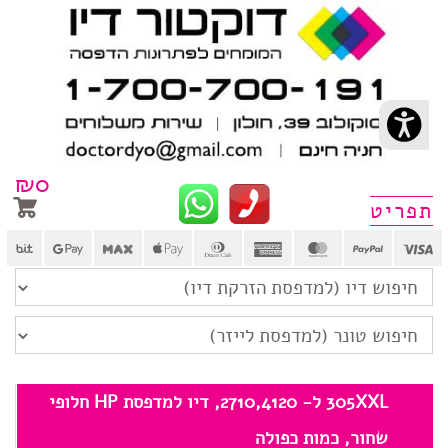
₪
0
פריט
305XXL ל- 2710,4120, דיו למדפסת HP חלופי
שחור, כמות כפולה