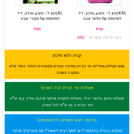
305XL ל- 2710,4120, דיו
305XL ל- 2710,4120 , דיו
למדפסת hp מקורי צבע
למדפסת HP מקורי שחור
₪
100
₪
95
קניה ללא סיכון
אפס תקלות,אחריות עד הבית,תמיכה טכנית מקצועית והחזר כספי מלא
במקרה הצורך.
משלוח עד הבית לכל הארץ!
משלוח חינם בדואר רגיל .משלוח לנקודת איסוף קרובה אליך ב15 ש"ח
ועד הבית ב 25 ש"ח לכל הארץ.
שירותי יעוץ ותמיכה ללקוחותינו
נתקלת בבעיה בהדפסה? או סתם רצית לשאול? אנו מעניקים שרותי