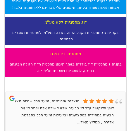
נתקלת בבעיה בהדפסה? או סתם רצית לשאול? אנו מעניקים שרותי
אבחון תקלות פתרון בעיות ותיקונים קלים בחינם ללקוחותינו בלבד!
זוג מחסניות ללא מע"מ
בקניית זוג מחסניות תקבל הנחה בגובה המע"מ. למחסניות וטונרים
חליפיים.
מחסנית דיו חינם
בקנית 5 מחסניות דיו בודדות באתר תינתן מחסנית הדיו הזולה מבינהם
בחינם, למחסניות וטונרים חליפיים.
מוצרים איכותיים, ומעל הכל שירות יוצא
דופן הדוקטור עזר לי בבעיה שלא קשורה אליו ופתר לי את
הבעיה במהירות במקצוענות וביעילות ומעל הכל בסבלנות
אדירה , ממליץ מאוד...