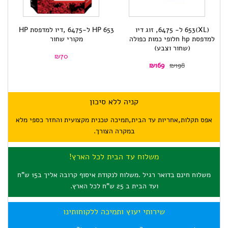
(XL)653 ל- 6475, זוג דיו
HP 653 ל-6475 ,דיו למדפסת HP
למדפסת hp חלופי כמות כפולה
מקורי שחור
hp חלופי שחור כמות כפולה
(שחור וצבע)
₪
70
המחיר
המחיר
₪
169
₪
198
ב
הנוכחי
המקורי
הוא:
היה:
₪198.
₪169.
קניה ללא סיכון
אפס תקלות,אחריות עד הבית,תמיכה טכנית מקצועית והחזר כספי מלא
במקרה הצורך.
משלוח עד הבית לכל הארץ!
משלוח חינם בדואר רגיל .משלוח לנקודת איסוף קרובה אליך ב15 ש"ח
ועד הבית ב 25 ש"ח לכל הארץ.
שירותי יעוץ ותמיכה ללקוחותינו