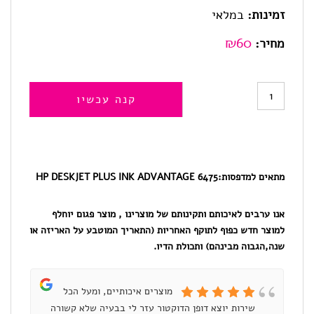
זמינות:
במלאי
₪
60
מחיר:
כמות
קנה עכשיו
של
HP
653
מתאים למדפסות:
HP DESKJET PLUS INK ADVANTAGE 6475
ל-6475
אנו ערבים לאיכותם ותקינותם של מוצרינו , מוצר פגום יוחלף
,דיו
למוצר חדש כפוף לתוקף האחריות (התאריך המוטבע על האריזה או
למדפסת
שנה,הגבוה מבינהם) ותכולת הדיו.
HP
מקורי
מוצרים איכותיים, ומעל הכל
שירות יוצא דופן הדוקטור עזר לי בבעיה שלא קשורה
ומ