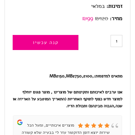
זמינות:
במלאי
המחיר
המחיר
₪
99
₪
120
מחיר:
המקורי
הנוכחי
היה:
הוא:
כמות
קנה עכשיו
₪99.
₪120.
של
1500XL
ל
מתאים למדפסות:
,2100,MB2150,MB2750
2150,סט
אנו ערבים לאיכותם ותקינותם של מוצרינו , מוצר פגום יוחלף
4
למוצר חדש כפוף לתוקף האחריות (התאריך המוטבע על האריזה או
למדפסת
שנה,הגבוה מבינהם) ותכולת הדיו.
קנון
מוצרים איכותיים, ומעל הכל
שירות יוצא דופן הדוקטור עזר לי בבעיה שלא קשורה
ומ