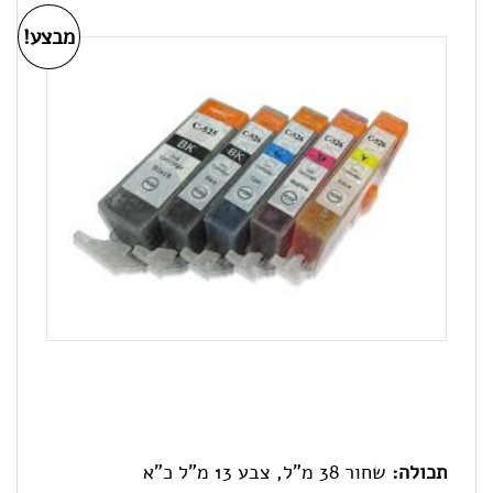
מבצע!
תכולה:
שחור 38 מ"ל, צבע 13 מ"ל כ"א