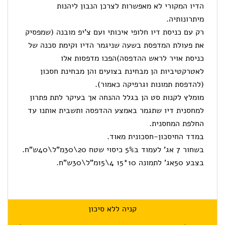
הדיו המקורי לא מאפשרות לצרכן הנבון ליהנות
מיתרונותיה.
רק עם כניסת דיו חלופי איכותי ועם צ’יפ מובנה (שמפסיק
את פעולת המדפסת בשעה שניגמר הדיו וקימת סכנה של
כניסת אויר לראש ההדפסה)הפכו מדפסות אלו
לאטרקטיביות הן מבחינת בצועים והן מבחינת חסכון
(להדפסת תמונות וגרפיקה כאמור).
מומלץ לקנות סט הן בגלל ההנחה אך בעיקר לתת פתרון
למחסנית דיו שתגמר באמצע ההדפסה ותשבית אותנו עד
החלפת המחסנית.
במדד החיסכון-חסכונית מאוד.
בשחור 7 אג’ לעמוד ב5% כיסוי שטח 20\30מ”ל\40ש”ח.
בצבע 50אג’ לתמונה 10*15 4\15מ”ל\30ש”ח.
קניה ללא סיכון