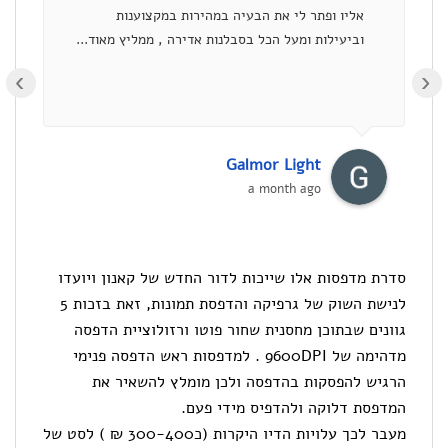
אליו ופתר לי את הבעיה במהירות במקצוענות
וביעילות ומעל הכל בסבלנות אדירה , ממליץ מאוד...
›
Galmor Light
a month ago
סדרת מדפסות אלו שייכות לדור החדש של קאנון ויועדו
לנישת השוק של גרפיקה והדפסת תמונות, זאת בזכות 5
גוונים שבתוכן מחסנית שחור פוטו ורזולוציית הדפסה
מדהימה של 9600DPI . למדפסות ראש הדפסה פנימי
הרגיש להפסקות בהדפסה ולכן מומלץ להשאיר את
המדפסת דלוקה ולהדפיס מידי פעם.
מעבר לכך עלויות הדיו היקרות (כ300-400 ₪ ) לסט של