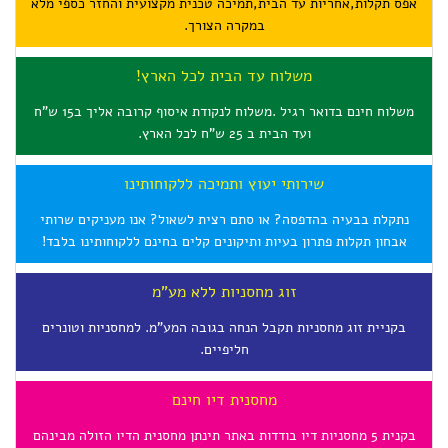
אפס תקלות,אחריות עד הבית,תמיכה טכנית מקצועית והחזר כספי מלא
במקרה הצורך.
משלוח עד הבית לכל הארץ!
משלוח חינם בדואר רגיל .משלוח לנקודת איסוף קרובה אליך ב15 ש"ח
ועד הבית ב 25 ש"ח לכל הארץ.
שירותי יעוץ ותמיכה ללקוחותינו
נתקלת בבעיה בהדפסה? או סתם רצית לשאול? אנו מעניקים שרותי
אבחון תקלות פתרון בעיות ותיקונים קלים בחינם ללקוחותינו בלבד!
זוג מחסניות ללא מע"מ
בקניית זוג מחסניות תקבל הנחה בגובה המע"מ. למחסניות וטונרים
חליפיים.
מחסנית דיו חינם
בקנית 5 מחסניות דיו בודדות באתר תינתן מחסנית הדיו הזולה מבינהם