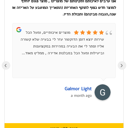
אנו ערבים לאיכותם ותקינותם של מוצרינו , מוצר פגום יוחלף
למדפסת
למוצר חדש כפוף לתוקף האחריות (התאריך המוטבע על האריזה או
שנה,הגבוה מבינהם) ותכולת הדיו.
CANON
תואם
מוצרים איכותיים, ומעל הכל
פרימיום
שירות יוצא דופן הדוקטור עזר לי בבעיה שלא קשורה
ומ
אליו ופתר לי את הבעיה במהירות במקצוענות
וביעילות ומעל הכל בסבלנות אדירה , ממליץ מאוד...
›
Galmor Light
a month ago