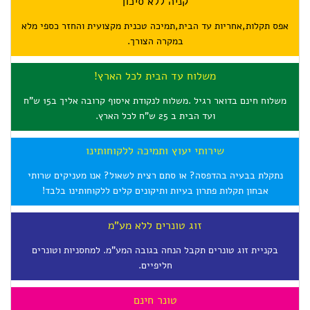
קניה ללא סיכון
אפס תקלות,אחריות עד הבית,תמיכה טכנית מקצועית והחזר כספי מלא
במקרה הצורך.
משלוח עד הבית לכל הארץ!
משלוח חינם בדואר רגיל .משלוח לנקודת איסוף קרובה אליך ב15 ש"ח
ועד הבית ב 25 ש"ח לכל הארץ.
שירותי יעוץ ותמיכה ללקוחותינו
נתקלת בבעיה בהדפסה? או סתם רצית לשאול? אנו מעניקים שרותי
אבחון תקלות פתרון בעיות ותיקונים קלים ללקוחותינו בלבד!
זוג טונרים ללא מע"מ
בקניית זוג טונרים תקבל הנחה בגובה המע"מ. למחסניות וטונרים
חליפיים.
טונר חינם