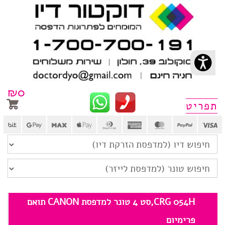
₪
0
פריט
CRG 054H,סט 4 טונר למדפסת CANON תואם
פרימיום