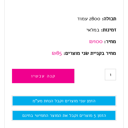
כשיו
 מע"מ