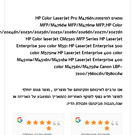
HP Co
MF
laserJetCP2020/2024/2025/2026/2027/2024n/2024dn/2025n/2025
HP Color l
Enterprise 300
color M3
M451nw/M451dn
צר פגום יוחלף
וטבע על האריזה או
ת טובה ואחלה
קיבלתי שירות
קניתי טיונר