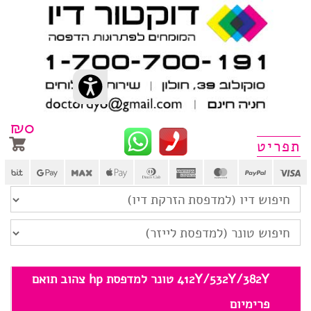
₪
0
412Y/532Y/382Y טונר למדפסת hp צהוב תואם