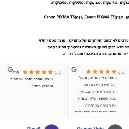
מוגדל
mg3250, mg3550, mg4140, mg4150, mg42
שחור
3650, Canon PIXM
ערבים לאיכותם ותקינותם של מוצרינו , מוצר פגום יוחלף
צר חדש כפוף לתוקף האחריות (התאריך המוטבע על
זה או שנה,הגבוה מבינהם) ותכולת הדיו.
חנות
מוצרים איכותיים, ומעל
טובה ואחלה מוכר שמסביר
הכל שירות יוצא דופן
וממליץ מהלב
הדוקטור עזר לי בבעיה
שלא קשורה אליו ופתר לי
את הבעיה במהירות
במקצוענות וביעילות ומעל
הכל בסבלנות אדירה ,
ממליץ מאוד...
DimaB
Galmor Light