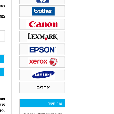
ראש דיו
טונר למדפסת xerox
מחי
טונר למדפסת PANTUM
מחי
מתא
צור קשר
535
50,