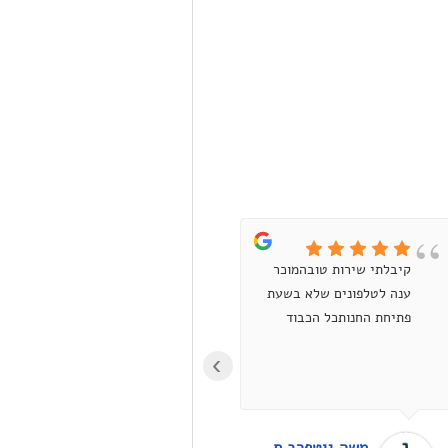
קיבלתי שירות טובהמוכר
קניתי טיונר למדפסת לייזר
ענה לטלפונים שלא בשעת
אבל הוא היה תקול.
פתיחת החנותכל הכבוד
התקשרתי לחנות, איתן
ענה ואמר שיחליף (אפילו
›
ביקש ממני סליחה על
התקלה!!). למחרת הגעתי
ופשוט קיבלתי חדש.ממליץ
ממש בחום!! בסופו של דבר
משה גוטפרב תכנון מקוואות על פי ההלכה
יריב עובדיה