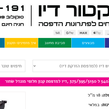
מבצעים
סביבת מחשב
איך מזמינים-תקנון
 ,דיו למדפסת קנון חלופי מוגדל שחור
לה:
18 מ''ל
נות:
במלאי