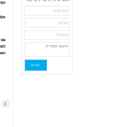
השאר פרטיך וניצור עימך קשר
50,
A TS5151, Canon PIXMA TS5150
אנו 
למו
הארי
איזה
מקצועי, אמין, אדיב,
מקצוענות!לפני שנה קניתי
מחיר סביר מאד, אין חניה
מדפסת HP 9013
אך בעל הבית יוצא מהר
והשתמשתי בדיו מקורי
עם החבילה לתוך הרכב
בלבד כדי "לשמור על
‹
הממתין בצד. מומלץ
המדפסת",לדאבוני
מאד!!!
התקבלה לאחרונה תקלה
"תקלה במערכת אספקת
הדיו" שתקעה את
Asaf Itzahaki
Gaby Adin