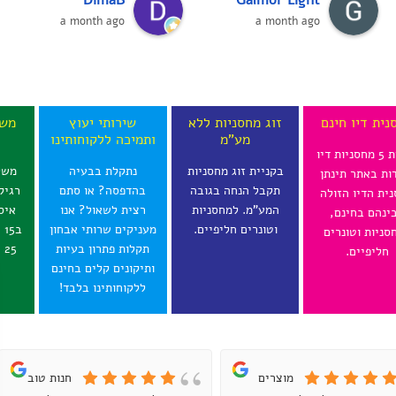
a month ago
a month ago
נית דיו חינם
זוג מחסניות ללא
שירותי יעוץ
משל
מע"מ
ותמיכה ללקוחותינו
ל
בקנית 5 מחסניות דיו
בקניית זוג מחסניות
נתקלת בבעיה
משל
ות באתר תינתן
תקבל הנחה בגובה
בהדפסה? או סתם
רגיל
ית הדיו הזולה
המע"מ. למחסניות
רצית לשאול? אנו
איס
ינהם בחינם,
וטונרים חליפיים.
מעניקים שרותי אבחון
ב
סניות וטונרים
תקלות פתרון בעיות
25 ש"ח לכל הארץ.
חליפיים.
ותיקונים קלים בחינם
ללקוחותינו בלבד!
מוצרים
חנות טובה