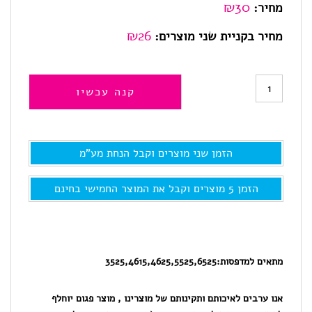
₪
30
מחיר:
₪26
מחיר בקניית שני מוצרים:
כמות
קנה עכשיו
של
655M,
הזמן שני מוצרים וקבל הנחת מע"מ
דיו
למדפסת
הזמן 5 מוצרים וקבל את המוצר החמישי בחינם
hp
תואם
אדום
מתאים למדפסות:
3525,4615,4625,5525,6525
אנו ערבים לאיכותם ותקינותם של מוצרינו , מוצר פגום יוחלף