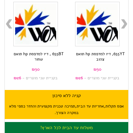
655YT, דיו למדפסת hp תואם
655BT , דיו למדפסת hp תואם
צהוב
שחור
למדפסת
₪
30
₪
30
בקניית שני מוצרים -
26
₪
בקניית שני מוצרים -
26
₪
קניה ללא סיכון
אפס תקלות,אחריות עד הבית,תמיכה טכנית מקצועית והחזר כספי מלא
במקרה הצורך.
משלוח עד הבית לכל הארץ!