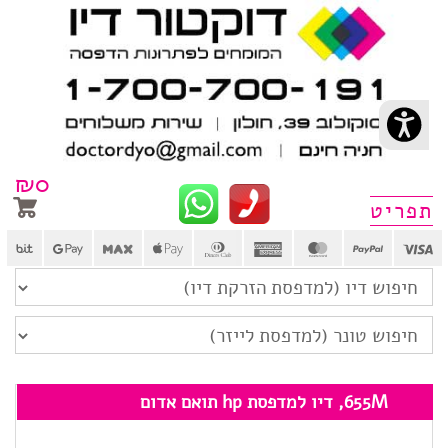
₪
0
פריט
655M, דיו למדפסת hp תואם אדום