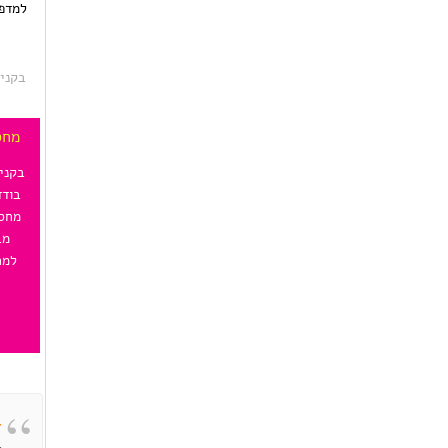
למדפס
בקני
מחס
בודד
מחסנ
מב
למח
מקצועי,
איזה