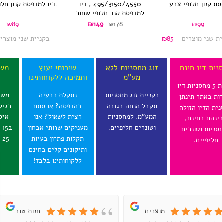
ת קנון חלופי צבע
495/3150/4550 , דיו
,דיו למדפסת קנון חלו
למדפסת קנון חלופי שחור
המחיר
המחיר
₪
89
₪
149
₪
178
₪
99
הנוכחי
המקורי
ית שני מוצרים -
85
₪
בקניית שני מוצרי
הוא:
היה:
₪178.
₪149.
נית דיו חינם
זוג מחסניות ללא
שירותי יעוץ
משל
מע"מ
ותמיכה ללקוחותינו
ל
בקנית 5 מחסניות דיו
בקניית זוג מחסניות
נתקלת בבעיה
משל
ות באתר תינתן
תקבל הנחה בגובה
בהדפסה? או סתם
רגיל
ית הדיו הזולה
המע"מ. למחסניות
רצית לשאול? אנו
איס
ינהם בחינם,
וטונרים חליפיים.
מעניקים שרותי אבחון
ב
סניות וטונרים
תקלות פתרון בעיות
25 ש"ח לכל הארץ.
חליפיים.
ותיקונים קלים בחינם
ללקוחותינו בלבד!
מוצרים
חנות טובה