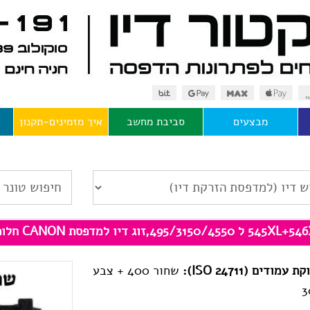
מבצעים
סביבת מחשב
איך מזמינים-תקנון
54 ל 495/3150/4550,זוג דיו למדפסת CANON חלופי
 עמודים (ISO 24711):
שחור 400 + צבע
3