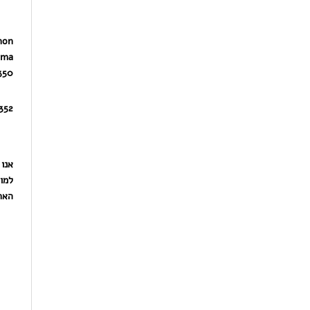
non
xma
350
352
אנו 
למו
הארי
איזה
מקצועי, אמין, אדיב,
מקצוענות!לפני שנה קניתי
מחיר סביר מאד, אין חניה
מדפסת HP 9013
אך בעל הבית יוצא מהר
והשתמשתי בדיו מקורי
עם החבילה לתוך הרכב
בלבד כדי "לשמור על