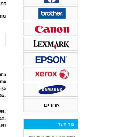
זמי
ראש דיו
טונר למדפסת xerox
מחי
טונר למדפסת PANTUM
מתא
xma
52,
,4560
55,
40,
צור קשר
51,