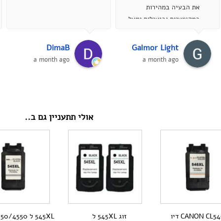
את הבעיה במהירות
במקצוענות וביעילות ומעל
הכל בסבלנות אדירה ,
ממליץ מאוד...
DimaB
Galmor Light
a month ago
a month ago
אולי תתעניין גם ב..
CANON CL546XL דיו
זוג 545XL ל
545XL ל /4550