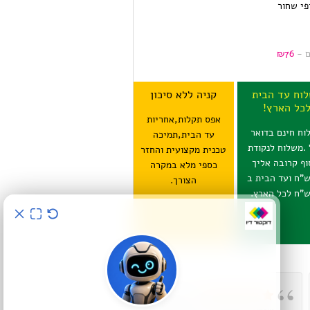
פי שחור
ם -
76
₪
וח עד הבית
קניה ללא סיכון
כל הארץ!
אפס תקלות,אחריות
וח חינם בדואר
עד הבית,תמיכה
 .משלוח לנקודת
טכנית מקצועית והחזר
וף קרובה אליך
כספי מלא במקרה
15 ש"ח ועד הבית ב
הצורך.
קיבלתי
קניתי