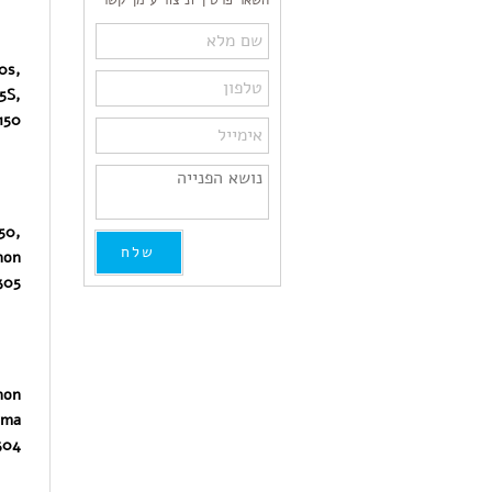
השאר פרטיך וניצור עימך קשר
0s,
5S,
50,
50,
non
05,
non
xma
04,