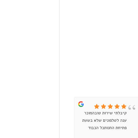
קיבלתי שירות טובהמוכר
קניתי טיונר למדפסת לייזר
ענה לטלפונים שלא בשעת
אבל הוא היה תקול.
פתיחת החנותכל הכבוד
התקשרתי לחנות, איתן
ענה ואמר שיחליף (אפילו