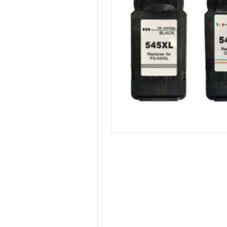
54
495/3150/4550,זוג