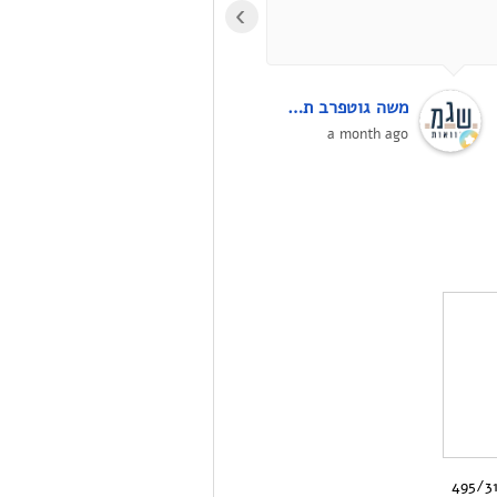
›
ביקש ממני סליחה על
התקלה!!). למחרת הגעתי
ופשוט קיבלתי חדש.ממליץ
ממש בחום!! בסופו של דבר
משה גוטפרב תכנון מקוואות על פי ההלכה
יריב עובדיה
רוצים לקבל מוצר תקין,
4 months ago
a month ago
ואני לא בטוח שבחנות
אחרת הייתי מקבל החלפה
בקלות, אם בכלל...
495/3150