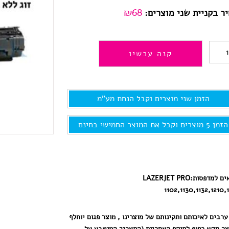
₪68
ר בקניית שני מוצרים:
כמות
קנה עכשיו
של
CE285A
הזמן שני מוצרים וקבל הנחת מע"מ
ל12
למדפסת
הזמן 5 מוצרים וקבל את המוצר החמישי בחינם
HP
תואם
ים למדפסות:
LAZERJET PRO
1102,1130,1132,1210,
ערבים לאיכותם ותקינותם של מוצרינו , מוצר פגום יוחלף
צר חדש כפוף לתוקף האחריות (התאריך המוטבע על