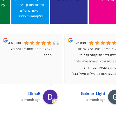
תקלות פתרון בעיות
25 ש"ח לכל הארץ.
ותיקונים קלים
ללקוחותינו בלבד!
מוצרים
חנות טובה
יכותיים, ומעל הכל שירות
ואחלה מוכר שמסביר וממליץ
וצא דופן הדוקטור עזר לי
מהלב
בעיה שלא קשורה אליו ופתר
י את הבעיה במהירות
מקצוענות וביעילות ומעל הכל
סבלנות אדירה , ממליץ מאוד...
DimaB
Galmor Light
a month ago
a month ago