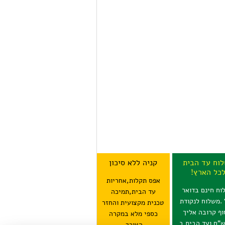
וח עד הבית
קניה ללא סיכון
כל הארץ!
אפס תקלות,אחריות
וח חינם בדואר
עד הבית,תמיכה
 .משלוח לנקודת
טכנית מקצועית והחזר
וף קרובה אליך
כספי מלא במקרה
15 ש"ח ועד הבית ב
הצורך.