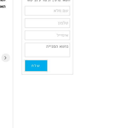
השאר פרטיך וניצור עימך קשר
הארי
איזה
מקצועי, אמין, אדיב,
מקצוענות!לפני שנה קניתי
מחיר סביר מאד, אין חניה
מדפסת HP 9013
אך בעל הבית יוצא מהר
והשתמשתי בדיו מקורי
עם החבילה לתוך הרכב
בלבד כדי "לשמור על
‹
הממתין בצד. מומלץ
המדפסת",לדאבוני
מאד!!!
התקבלה לאחרונה תקלה
"תקלה במערכת אספקת
הדיו" שתקעה את
Asaf Itzahaki
Gaby Adin
המדפסת. במעבדת HP
11 months ago
11 months ago
ביקשו סכום לא הגיוני
בכלל,פניתי לדוקטור דיו
שאמר שלצערו זאת בעיה
נפוצה במדפסת אלו ואם
ארצה לתקן את הבעיה
אצטרך לקנות ראש הדפסה