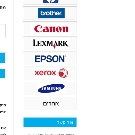
ראש דיו
טונר למדפסת xerox
מחי
טונר למדפסת PANTUM
מתא
1212
צור קשר
אנו 
למו