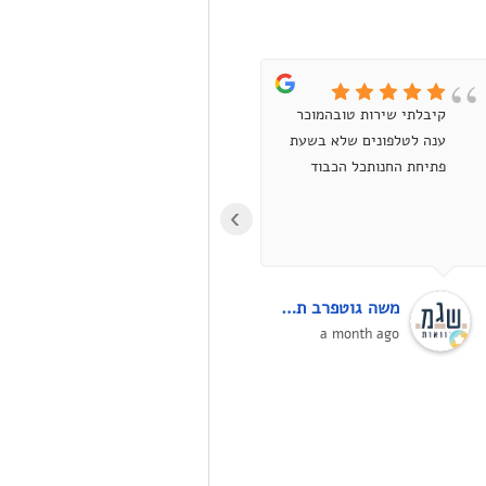
קיבלתי שירות טובהמוכר
קניתי טיונר למדפסת לייזר
ענה לטלפונים שלא בשעת
אבל הוא היה תקול.
פתיחת החנותכל הכבוד
התקשרתי לחנות, איתן
ענה ואמר שיחליף (אפילו
›
ביקש ממני סליחה על
התקלה!!). למחרת הגעתי
ופשוט קיבלתי חדש.ממליץ
ממש בחום!! בסופו של דבר
משה גוטפרב תכנון מקוואות על פי ההלכה
יריב עובדיה
רוצים לקבל מוצר תקין,
4 months ago
a month ago
ואני לא בטוח שבחנות
אחרת הייתי מקבל החלפה
בקלות, אם בכלל...