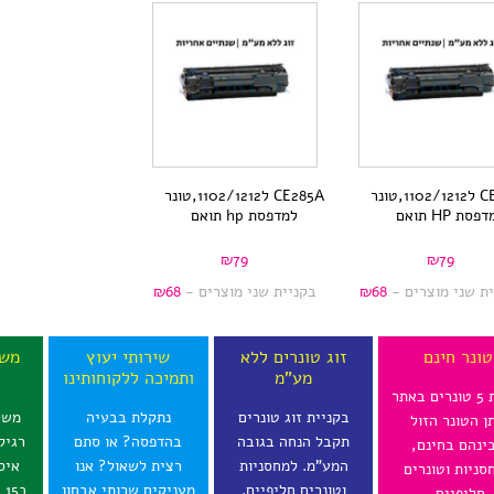
CE285A ל1102/1212,טונר
CE285A ל1102/1212,טונר
פסת HP תואם
למדפסת hp תואם
₪
79
₪
79
ית שני מוצרים -
68
₪
בקניית שני מוצרים -
68
₪
טונר חינם
זוג טונרים ללא
שירותי יעוץ
משל
מע"מ
ותמיכה ללקוחותינו
ל
בקנית 5 טונרים באתר
בקניית זוג טונרים
נתקלת בבעיה
משל
תן הטונר הזול
תקבל הנחה בגובה
בהדפסה? או סתם
רגיל
ינהם בחינם,
המע"מ. למחסניות
רצית לשאול? אנו
איס
סניות וטונרים
וטונרים חליפיים.
מעניקים שרותי אבחון
ב
חליפיים.