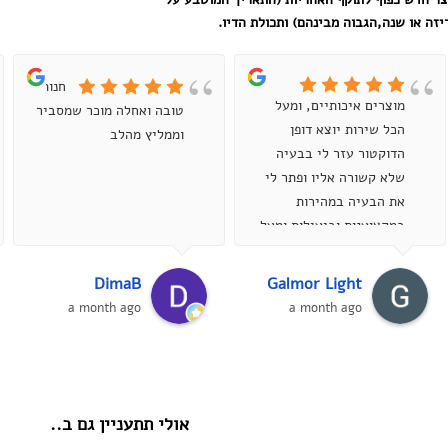
זה או שנה,הגבוה מבינהם) ותכולת הדיו.
חנות
מוצרים איכותיים, ומעל
טובה ואחלה מוכר שמסביר
הכל שירות יוצא דופן
וממליץ מהלב
הדוקטור עזר לי בבעיה
שלא קשורה אליו ופתר לי
את הבעיה במהירות
במקצוענות וביעילות ומעל
הכל בסבלנות אדירה ,
ממליץ מאוד...
DimaB
Galmor Light
a month ago
a month ago
אולי תתעניין גם ב..