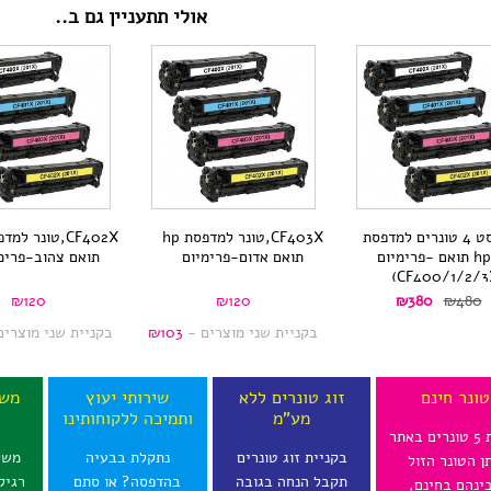
אולי תתעניין גם ב..
201X,סט 4 טונרים למדפסת
CF403X,טונר למדפסת hp
hp 277 תואם -פרימיום
תואם אדום-פרימיום
תואם צהוב-פרימ
המחיר
המחיר
₪
120
₪
120
₪
380
₪
480
הנוכחי
המקורי
בקניית שני מוצרים -
103
₪
בקניית שני מוצרי
הוא:
היה:
₪480.
₪380.
טונר חינם
זוג טונרים ללא
שירותי יעוץ
משל
מע"מ
ותמיכה ללקוחותינו
ל
בקנית 5 טונרים באתר
בקניית זוג טונרים
נתקלת בבעיה
משל
תן הטונר הזול
תקבל הנחה בגובה
בהדפסה? או סתם
רגיל
ינהם בחינם,