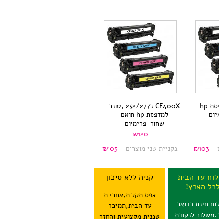
CF402X,טונר למדפסת hp
CF400X ל252/277 ,טונר
יום
למדפסת hp תואם
שחור-פרימיום
₪
120
ם -
103
₪
בקניית שני מוצרים -
103
₪
וח עד הבית
קניה ללא סיכון
כל הארץ!
אפס תקלות,אחריות
וח חינם בדואר
עד הבית,תמיכה
 .משלוח לנקודת
טכנית מקצועית והחזר