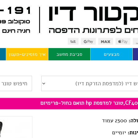
מבצעים
סביבת מחשב
איך מזמינים-תקנון
למדפסת hp תואם כחול-פרימיום
לה:
2300 עמוד
נות:
יומיים