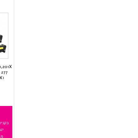
ארצה לתקן את הבעיה
אצטרך לקנות ראש הדפסה
חדש בעלי אקספרס בעלות
של 200 ש"ח פלוס משלוח
או שיתקן במקום ב180
ש"ח,הלכתי על האופציה
השניה וקיבלתי אחרי
יומיים מדפסת
מתפקדת….כל הכבוד !
(CF400/1/2/3X)
ינ
מב