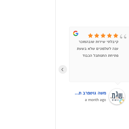
קיבלתי שירות טובהמוכר
קניתי טיונר למדפסת לייזר
ענה לטלפונים שלא בשעת
אבל הוא היה תקול.
פתיחת החנותכל הכבוד
התקשרתי לחנות, איתן
ענה ואמר שיחליף (אפילו
›
ביקש ממני סליחה על
התקלה!!). למחרת הגעתי
ופשוט קיבלתי חדש.ממליץ
ממש בחום!! בסופו של דבר
משה גוטפרב תכנון מקוואות על פי ההלכה
יריב עובדיה
רוצים לקבל מוצר תקין,
4 months ago
a month ago
ואני לא בטוח שבחנות
אחרת הייתי מקבל החלפה
בקלות, אם בכלל...