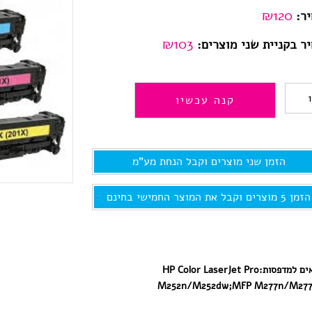
₪
120
ר:
₪103
ר בקניית שני מוצרים:
כמות
קנה עכשיו
של
CF401X,ט
הזמן שני מוצרים וקבל הנחת מע"מ
למדפסת
hp
הזמן 5 מוצרים וקבל את המוצר החמישי בחינם
תואם
כחול-פרימיו
ים למדפסות:
HP Color LaserJet Pro
M252n/M252dw;MFP M277n/M27