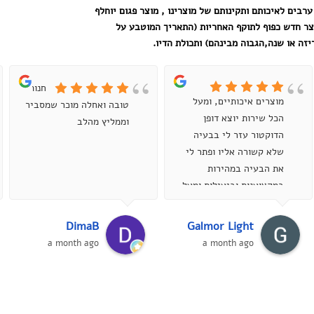
ערבים לאיכותם ותקינותם של מוצרינו , מוצר פגום יוחלף
צר חדש כפוף לתוקף האחריות (התאריך המוטבע על
זה או שנה,הגבוה מבינהם) ותכולת הדיו.
חנות
מוצרים איכותיים, ומעל
טובה ואחלה מוכר שמסביר
הכל שירות יוצא דופן
וממליץ מהלב
הדוקטור עזר לי בבעיה
שלא קשורה אליו ופתר לי
את הבעיה במהירות
במקצוענות וביעילות ומעל
הכל בסבלנות אדירה ,
ממליץ מאוד...
DimaB
Galmor Light
a month ago
a month ago