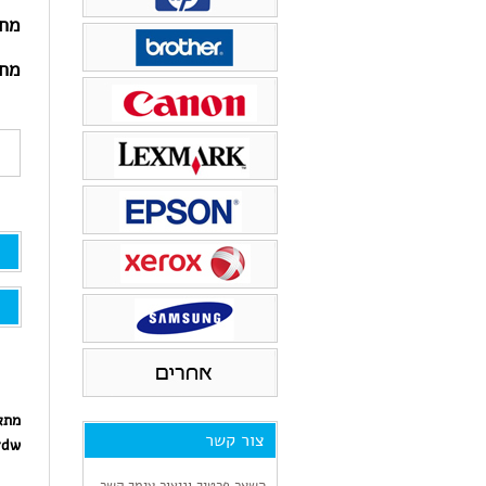
ראש דיו
טונר למדפסת xerox
מחי
טונר למדפסת PANTUM
מחי
מתא
צור קשר
7dw