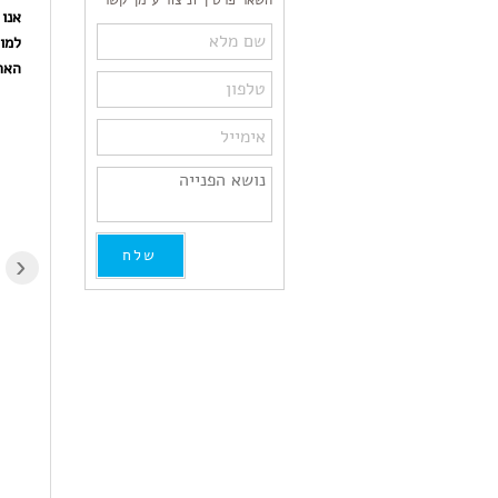
השאר פרטיך וניצור עימך קשר
אנו 
למו
הארי
איזה
מקצועי, אמין, אדיב,
מקצוענות!לפני שנה קניתי
מחיר סביר מאד, אין חניה
מדפסת HP 9013
אך בעל הבית יוצא מהר
והשתמשתי בדיו מקורי
עם החבילה לתוך הרכב
בלבד כדי "לשמור על
‹
הממתין בצד. מומלץ
המדפסת",לדאבוני
מאד!!!
התקבלה לאחרונה תקלה
"תקלה במערכת אספקת
הדיו" שתקעה את
Asaf Itzahaki
Gaby Adin
המדפסת. במעבדת HP
11 months ago
11 months ago
ביקשו סכום לא הגיוני
בכלל,פניתי לדוקטור דיו
שאמר שלצערו זאת בעיה
נפוצה במדפסת אלו ואם