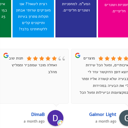
המע"מ. למחסניות
רצית לשאול? אנו
איס
סניות וטונרים
וטונרים חליפיים.
מעניקים שרותי אבחון
ב
חליפיים.
תקלות פתרון בעיות
25 ש"ח לכל הארץ.
ותיקונים קלים
ללקוחותינו בלבד!
מוצרים
חנות טובה
יכותיים, ומעל הכל שירות
ואחלה מוכר שמסביר וממליץ
וצא דופן הדוקטור עזר לי
מהלב
בעיה שלא קשורה אליו ופתר
י את הבעיה במהירות
מקצוענות וביעילות ומעל הכל
סבלנות אדירה , ממליץ מאוד...
DimaB
Galmor Light
a month ago
a month ago