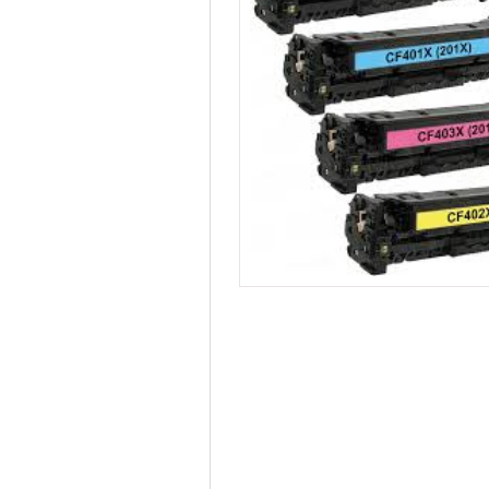
ונר
ם