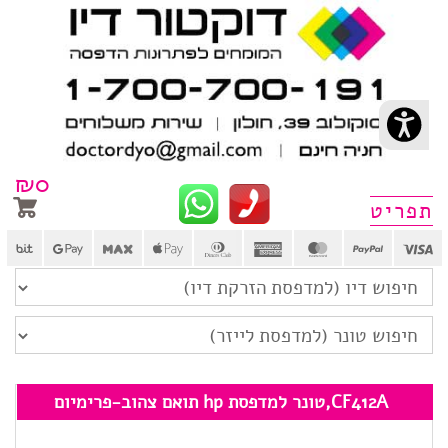
₪
0
פריט
CF412A,טונר למדפסת hp תואם צהוב-פרימיום