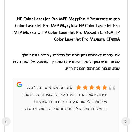
צהוב-פרימיום
מתאים למדפסות:
HP Color LaserJet Pro MFP M477fdn HP
Color LaserJet Pro MFP M477fdw HP Color LaserJet Pro
MFP M477fnw HP Color LaserJet Pro M452dn CF389A HP
Color LaserJet Pro M452nw CF388A
אנו ערבים לאיכותם ותקינותם של מוצרינו , מוצר פגום יוחלף
למוצר חדש כפוף לתוקף האחריות (התאריך המוטבע על האריזה או
שנה,הגבוה מבינהם) ותכולת הדיו.
מוצרים איכותיים, ומעל הכל
שירות יוצא דופן הדוקטור עזר לי בבעיה שלא קשורה
ומ
אליו ופתר לי את הבעיה במהירות במקצוענות
וביעילות ומעל הכל בסבלנות אדירה , ממליץ מאוד...
›