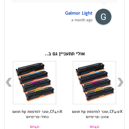
Galmor Light
a month ago
אולי תתעניין גם ב..
CF412X,טונר למדפסת hp תואם
CF411X,טונר למדפסת hp תואם
צהוב-פרימיום
כחול-פרימיום
₪
140
₪
140