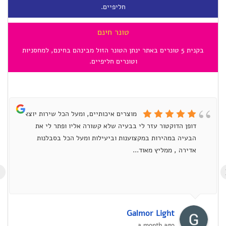
חליפיים.
טונר חינם
בקנית 5 טונרים באתר ינתן הטונר הזול מבינהם בחינם, למחסניות
וטונרים חליפיים.
מוצרים איכותיים, ומעל הכל שירות יוצא
דופן הדוקטור עזר לי בבעיה שלא קשורה אליו ופתר לי את
הבעיה במהירות במקצוענות וביעילות ומעל הכל בסבלנות
אדירה , ממליץ מאוד...
›
Galmor Light
a month ago