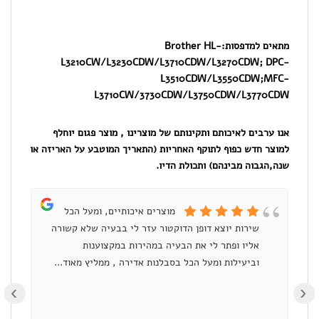
ברדר
תואם
מתאים למדפסות:
Brother HL-
L3210CW/L3230CDW/L3710CDW/L3270CDW; DPC-
כחול
L3510CDW/L3550CDW;MFC-
L3710CW/3730CDW/L3750CDW/L3770CDW
אנו ערבים לאיכותם ותקינותם של מוצרינו , מוצר פגום יוחלף
למוצר חדש כפוף לתוקף האחריות (התאריך המוטבע על האריזה או
שנה,הגבוה מבינהם) ותכולת הדיו.
מוצרים איכותיים, ומעל הכל
שירות יוצא דופן הדוקטור עזר לי בבעיה שלא קשורה
ומ
אליו ופתר לי את הבעיה במהירות במקצוענות
וביעילות ומעל הכל בסבלנות אדירה , ממליץ מאוד...
›