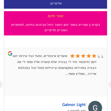
חליפיים.
טונר חינם
בקנית 5 טונרים באתר ינתן הטונר הזול מבינהם בחינם, למחסניות
וטונרים חליפיים.
מוצרים איכותיים, ומעל הכל שירות יוצא
דופן הדוקטור עזר לי בבעיה שלא קשורה אליו ופתר לי את
הבעיה במהירות במקצוענות וביעילות ומעל הכל בסבלנות
אדירה , ממליץ מאוד...
›
Galmor Light
a month ago