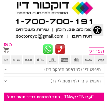
₪
0
פריט
TN247/TN243C , טונר למדפסת ברדר תואם כחול