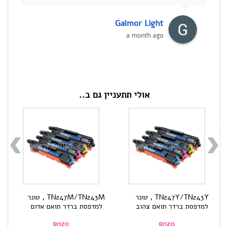
Galmor Light
a month ago
אולי תתעניין גם ב..
TN247Y/TN243Y , טונר
TN247M/TN243M , טונר
למדפסת ברדר תואם צהוב
למדפסת ברדר תואם אדום
למ
₪
120
₪
120