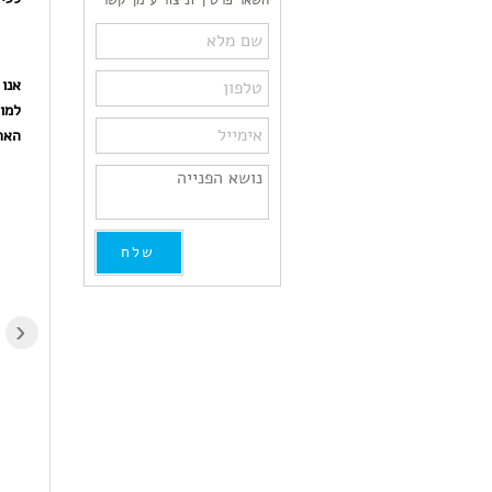
השאר פרטיך וניצור עימך קשר
אנו 
למו
הארי
איזה
מקצועי, אמין, אדיב,
מקצוענות!לפני שנה קניתי
מחיר סביר מאד, אין חניה
מדפסת HP 9013
אך בעל הבית יוצא מהר
והשתמשתי בדיו מקורי
עם החבילה לתוך הרכב
בלבד כדי "לשמור על
‹
הממתין בצד. מומלץ
המדפסת",לדאבוני
מאד!!!
התקבלה לאחרונה תקלה
"תקלה במערכת אספקת
הדיו" שתקעה את
Asaf Itzahaki
Gaby Adin
המדפסת. במעבדת HP
11 months ago
11 months ago
ביקשו סכום לא הגיוני