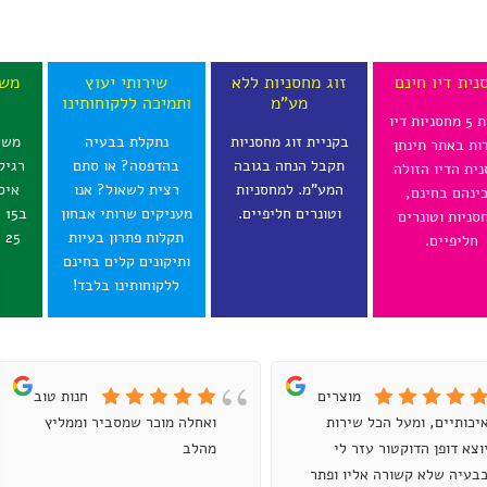
נית דיו חינם
זוג מחסניות ללא
שירותי יעוץ
משל
מע"מ
ותמיכה ללקוחותינו
ל
בקנית 5 מחסניות דיו
בקניית זוג מחסניות
נתקלת בבעיה
משל
ות באתר תינתן
תקבל הנחה בגובה
בהדפסה? או סתם
רגיל
ית הדיו הזולה
המע"מ. למחסניות
רצית לשאול? אנו
איס
ינהם בחינם,
וטונרים חליפיים.
מעניקים שרותי אבחון
ב
סניות וטונרים
תקלות פתרון בעיות
25 ש"ח לכל הארץ.
חליפיים.
ותיקונים קלים בחינם
ללקוחותינו בלבד!
מוצרים
חנות טובה
יכותיים, ומעל הכל שירות
ואחלה מוכר שמסביר וממליץ
וצא דופן הדוקטור עזר לי
מהלב
בעיה שלא קשורה אליו ופתר