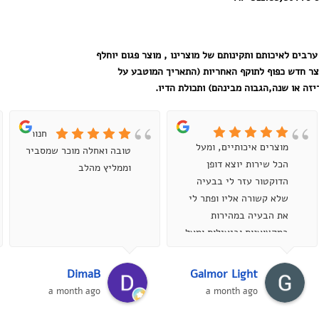
ערבים לאיכותם ותקינותם של מוצרינו , מוצר פגום יוחלף
צר חדש כפוף לתוקף האחריות (התאריך המוטבע על
זה או שנה,הגבוה מבינהם) ותכולת הדיו.
חנות
מוצרים איכותיים, ומעל
טובה ואחלה מוכר שמסביר
הכל שירות יוצא דופן
וממליץ מהלב
הדוקטור עזר לי בבעיה
שלא קשורה אליו ופתר לי
את הבעיה במהירות
במקצוענות וביעילות ומעל
הכל בסבלנות אדירה ,
ממליץ מאוד...
DimaB
Galmor Light
a month ago
a month ago