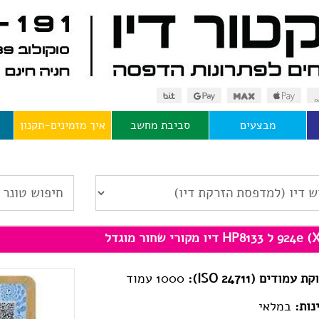
מבצעים
סביבת מחשב
איך מזמינים-תקנון
 עמודים (ISO 24711):
1000 עמוד
נות:
במלאי