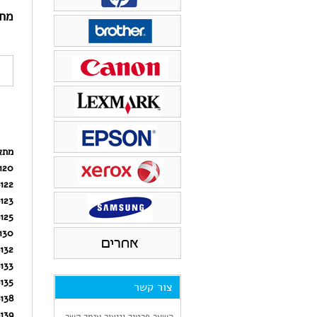
ראש דיו
טונר למדפסת xerox
מחי
טונר למדפסת PANTUM
מתא
120
122
123
125
130
132
133
135
צור קשר
138
139