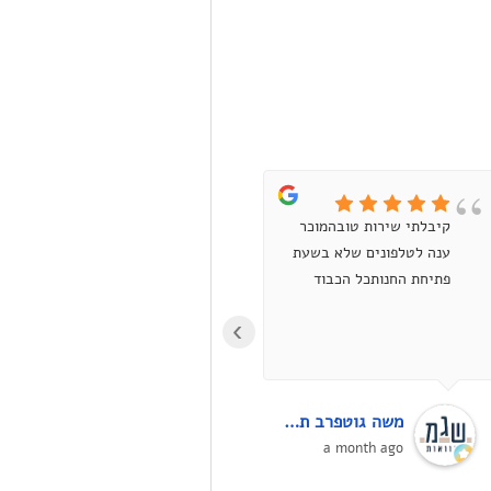
קיבלתי שירות טובהמוכר
קניתי טיונר למדפסת לייזר
ענה לטלפונים שלא בשעת
אבל הוא היה תקול.
פתיחת החנותכל הכבוד
התקשרתי לחנות, איתן
ענה ואמר שיחליף (אפילו
›
ביקש ממני סליחה על
התקלה!!). למחרת הגעתי
ופשוט קיבלתי חדש.ממליץ
ממש בחום!! בסופו של דבר
משה גוטפרב תכנון מקוואות על פי ההלכה
יריב עובדיה
רוצים לקבל מוצר תקין,
4 months ago
a month ago
ואני לא בטוח שבחנות
אחרת הייתי מקבל החלפה